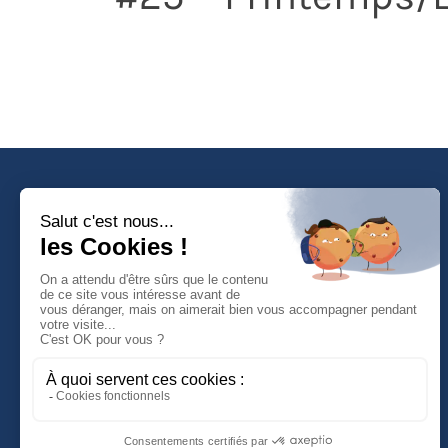
Faculté de Droit d'Economie et de Gestion
Rue de Blois - BP 26739
45067 ORLEANS Cedex 2
Tél :
(33) (0)2 38 41 70 37
NOUS CONTACTER