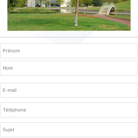
Prénom
/
Nom
Prénom
(Nécessaire)
Nom
E-
mail
(Nécessaire)
Téléphone
Sujet
(Nécessaire)