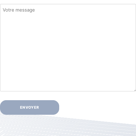
Votre
message
(Nécessaire)