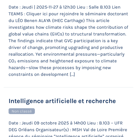
Date : Jeudi | 2025-11-27 à 12h30 Lieu : Salle B.103 Lien
TEAMS : Cliquer ici pour rejoindre le séminaire doctorant
du LÉO Benen ALAYA (IHEC Carthage) This article
investigates how climate risks shape the contribution of
global value chains (GVCs) to structural transformation.
The findings indicate that GVC participation is a key
driver of change, promoting upgrading and productive
reallocation. Yet environmental pressures—particularly
CO₂ emissions and heightened exposure to climate
hazards—slow these processes by imposing new
constraints on development […]
Intelligence artificielle et recherche
Non classé
Date : Jeudi 09 octobre 2025 à 14h00 Lieu : B.103 – UFR
DEG Orléans Organisateur(s) : MSH Val de Loire Première
séance du séminaire “Intelligence artificielle” organisé