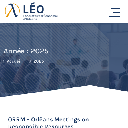
Passer
au
contenu
Année :
2025
Accueil
2025
ORRM – Orléans Meetings on
Responsible Resources