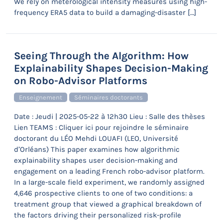
We rely on meterological intensity measures using high-
frequency ERA5 data to build a damaging-disaster […]
Seeing Through the Algorithm: How
Explainability Shapes Decision-Making
on Robo-Advisor Platforms
Enseignement
Séminaires doctorants
Date : Jeudi | 2025-05-22 à 12h30 Lieu : Salle des thèses
Lien TEAMS : Cliquer ici pour rejoindre le séminaire
doctorant du LÉO Mehdi LOUAFI (LEO, Université
d’Orléans) This paper examines how algorithmic
explainability shapes user decision-making and
engagement on a leading French robo-advisor platform.
In a large-scale field experiment, we randomly assigned
4,646 prospective clients to one of two conditions: a
treatment group that viewed a graphical breakdown of
the factors driving their personalized risk-profile