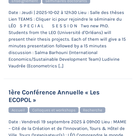
Enseignement
Séminaires doctorants
Date : Jeudi | 2025-10-02 à 12h30 Lieu : Salle des thèses
Lien TEAMS : Cliquer ici pour rejoindre le séminaire du
LÉO S P E C I A L S E S S I O N Two new PhD.
Students from the LEO (Université d’Orléans) will
present their thesis projects. Each of them will give a 15
minutes presentation followed by a 15 minutes
discussion : Salma Barhouni (International
Economics/Sustainable Development Team) Ludivine
Vaudrée (Econometrics […]
1ère Conférence Annuelle « Les
ECOPOL »
Accueil
Colloques et workshops
Recherche
Date : Vendredi 19 septembre 2025 à 09h00 Lieu : MAME
– Cité de la Création et de l’Innovation, Tours & Hôtel de
Ville, Tours Organisateur(s) : LÉO Comprendre le monde