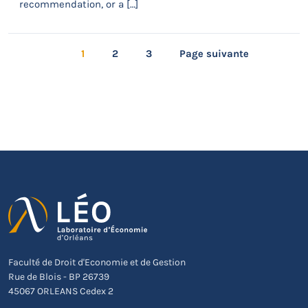
recommendation, or a […]
1
2
3
Page suivante
Faculté de Droit d'Economie et de Gestion
Rue de Blois - BP 26739
45067 ORLEANS Cedex 2