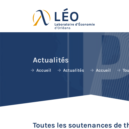
Passer
au
contenu
Actualités
Accueil
Actualités
Accueil
Tou
Toutes les soutenances de t