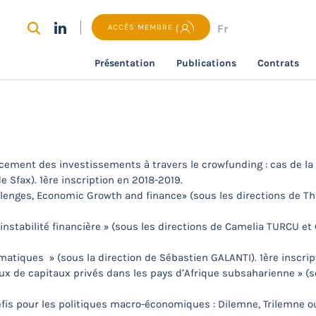
Fr
ACCÈS MEMBRE
Présentation
Publications
Contrats
 thèses et HDR
Thèses en cours
cement des investissements à travers le crowfunding : cas de la 
 Sfax). 1ère inscription en 2018-2019.
lenges, Economic Growth and finance» (sous les directions de T
instabilité financière » (sous les directions de Camelia TURCU et 
matiques » (sous la direction de Sébastien GALANTI). 1ère inscri
flux de capitaux privés dans les pays d’Afrique subsaharienne » (s
is pour les politiques macro-économiques : Dilemne, Trilemne ou