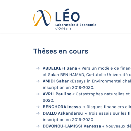
Passer
au
contenu
Actualités
Accueil
Actualités
Soutenances de
Thèses en cours
ABDELKEFI Sana
« Vers un modèle de finan
et Salah BEN HAMAD, Co-tutelle Université de
AMIDI Sahar
«Essays in Environmental chal
inscription en 2019-2020.
AVRIL
Pauline
« Catastrophes naturelles et 
2020.
BENCHORA
Inessa
» Risques financiers cli
DIALLO Askandarou
« Trois essais sur les 
inscription en 2019-2020
DOVONOU
–
LAMISSI Vanessa
« Nouveaux déf