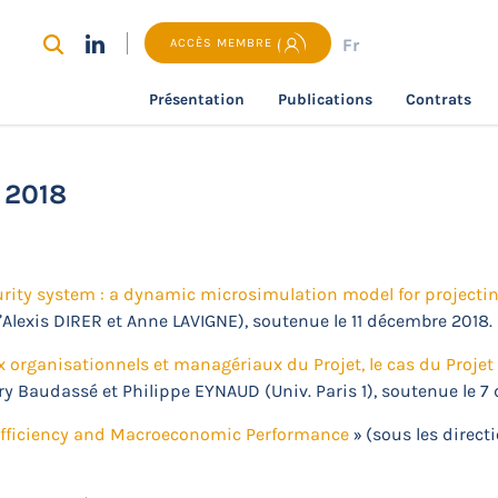
Fr
ACCÈS MEMBRE
Présentation
Publications
Contrats
 thèses et HDR
Thèses et HDR soutenues en 2018
 2018
urity system : a dynamic microsimulation model for projectin
 d’Alexis DIRER et Anne LAVIGNE), soutenue le 11 décembre 2018.
 organisationnels et managériaux du Projet, le cas du Projet
rry Baudassé et Philippe EYNAUD (Univ. Paris 1), soutenue le 
al efficiency and Macroeconomic Performance
» (sous les direct