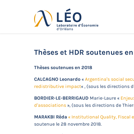
Passer
au
contenu
Actualités
Accueil
Actualités
Soutenances de
Thèses et HDR soutenues en
Thèses soutenues en 2018
CALCAGNO Leonardo
«
Argentina’s social sec
redistributive impact
« , (sous les directions
BORDIER-LE-BERRIGAUD
Marie-Laure «
Enjeux
d’associations
», (sous les directions de Thie
MARAKBI Réda
« Institutional Quality, Fisc
soutenue le 28 novembre 2018.