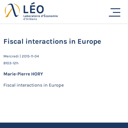
Passer
au
Actualités
contenu
Accueil
Actualités
Séminaires de recherche
Fiscal interactions in Europe
Fiscal interactions in Europe
Mercredi | 2015-11-04
B103-12h
Marie-Pierre HORY
Fiscal interactions in Europe