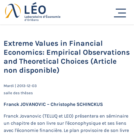
Passer
Actualités
au
contenu
Accueil
Actualités
Séminaires de recherche
Extreme Values in Financial Economics: Empirical
Observations and Theoretical Choices (Article non
disponible)
Extreme Values in Financial
Economics: Empirical Observations
and Theoretical Choices (Article
non disponible)
Mardi | 2013-12-03
salle des thèses
Franck JOVANOVIC – Christophe SCHINCKUS
Franck Jovanovic (TELUQ et LEO) présentera en séminaire
un chapitre de son livre sur l’éconophysique et ses liens
avec l’économie financière. Le plan provisoire de son livre