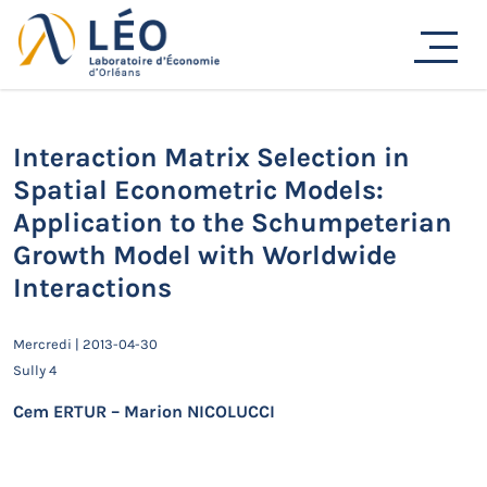
Passer
Actualités
au
contenu
Accueil
Actualités
Séminaires de recherche
Interaction Matrix Selection in Spatial Econometric
Models: Application to the Schumpeterian Growth Model
with Worldwide Interactions
Interaction Matrix Selection in
Spatial Econometric Models:
Application to the Schumpeterian
Growth Model with Worldwide
Interactions
Mercredi | 2013-04-30
Sully 4
Cem ERTUR – Marion NICOLUCCI