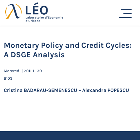
Passer
au
Actualités
contenu
Accueil
Actualités
Séminaires de recherche
Monetary Policy and Credit Cycles: A DSGE Analysis
Monetary Policy and Credit Cycles:
A DSGE Analysis
Mercredi | 2011-11-30
B103
Cristina BADARAU-SEMENESCU – Alexandra POPESCU