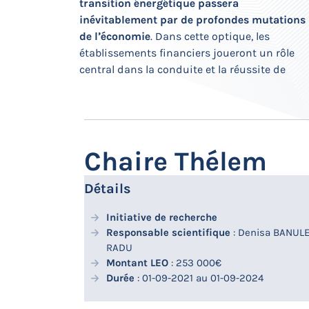
transition énergétique passera
inévitablement par de profondes mutations
de l’économie
. Dans cette optique, les
transition, tels qu’identifiés dans cet exercice
induites par la transition vers une économie
établissements financiers joueront un rôle
(industries extractives, raffinage, pétrole,
central dans la conduite et la réussite de
agriculture, etc.), est aujourd’hui relativement
Chaire Thélem
Détails
Initiative de recherche
Responsable scientifique
: Denisa BANUL
RADU
Montant LEO
: 253 000€
Durée
: 01-09-2021 au 01-09-2024