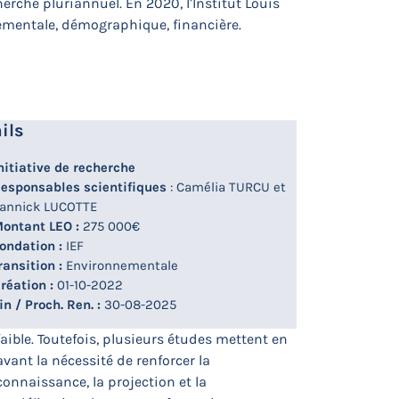
erche pluriannuel. En 2020, l’Institut Louis
ementale, démographique, financière.
ils
nitiative de recherche
esponsables scientifiques
: Camélia TURCU et
annick LUCOTTE
ontant LEO :
275 000€
ondation :
IEF
ransition :
Environnementale
réation :
01-10-2022
in / Proch. Ren. :
30-08-2025