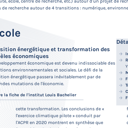
é, école, centre de recherche, etc.) autour d’un projet de rech
 de recherche autour de 4 transitions : numérique, environn
cole
Déta
sition énergétique et transformation des
I
èles économiques
R
veloppement économique est devenu indissociable des
Y
tions environnementales et sociales. Le défi de la
M
ition énergétique passera inévitablement par de
F
ndes mutations de l’économie.
T
C
re la fiche de l'institut Louis Bachelier
F
cette transformation. Les conclusions de «
faible. Toutefois, plusieurs études mettent en
l’exercice climatique pilote » conduit par
avant la nécessité de renforcer la
l’ACPR en 2020 montrent en synthèse que
connaissance, la projection et la