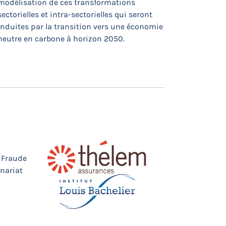
neutre en carbone à horizon 2050.
e Fraude
enariat