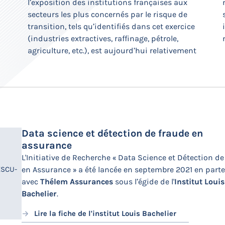
l’exposition des institutions françaises aux
modélisation de ces transformations
secteurs les plus concernés par le risque de
sectorielles et intra-sectorielles qui seront
Data science et détection de fraude en
assurance
L'Initiative de Recherche « Data Science et Détection d
ESCU-
en Assurance » a été lancée en septembre 2021 en part
avec
Thélem Assurances
sous l’égide de l'
Institut Louis
Bachelier
.
Lire la fiche de l'institut Louis Bachelier