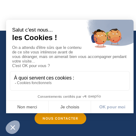
Faculté de Droit d'Economie et de Gestion
Rue de Blois - BP 26739
45067 ORLEANS Cedex 2
Tél :
(33) (0)2 38 41 70 37
NOUS CONTACTER