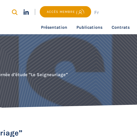
Fr
ACCÈS MEMBRE
Présentation
Publications
Contrats
urnée d’étude “Le Seigneuriage”
riage”