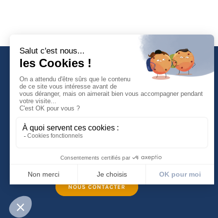
Faculté de Droit d'Economie et de Gestion
Rue de Blois - BP 26739
45067 ORLEANS Cedex 2
Tél :
(33) (0)2 38 41 70 37
NOUS CONTACTER