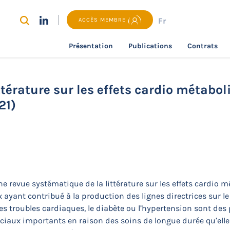
Fr
ACCÈS MEMBRE
Présentation
Publications
Contrats
torants
Revue systématique de la littérature sur les effet
térature sur les effets cardio métabol
21)
une revue systématique de la littérature sur les effets cardio
x ayant contribué à la production des lignes directrices sur l
es troubles cardiaques, le diabète ou l’hypertension sont des
sociaux importants en raison des soins de longue durée qu’ell