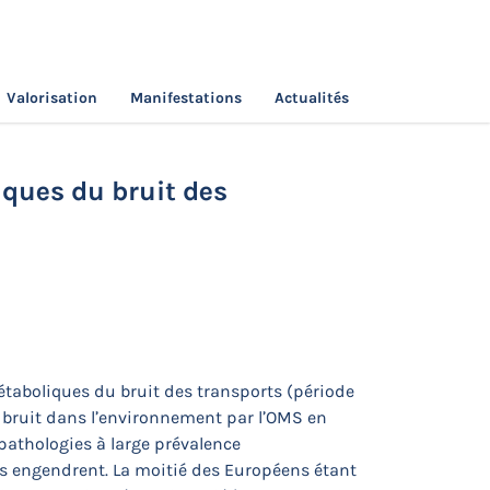
Valorisation
Manifestations
Actualités
s cardio métaboliques du bruit des transports
iques du bruit des
 métaboliques du bruit des transports (période
e bruit dans l’environnement par l’OMS en
 pathologies à large prévalence
es engendrent. La moitié des Européens étant