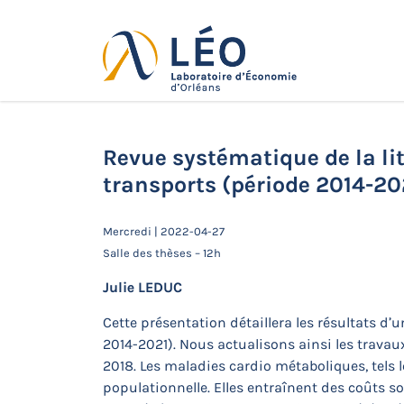
Passer
au
contenu
Actualités
Accueil
Actualités
Séminaires doc
(période 2014-2021)
Revue systématique de la lit
transports (période 2014-20
Mercredi | 2022-04-27
Salle des thèses – 12h
Julie LEDUC
Cette présentation détaillera les résultats d’
2014-2021). Nous actualisons ainsi les travau
2018. Les maladies cardio métaboliques, tels l
populationnelle. Elles entraînent des coûts 