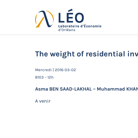
Passer
au
contenu
Actualités
Accueil
Actualités
Séminaires de 
The weight of residential i
Mercredi | 2016-03-02
B103 – 12h
Asma BEN SAAD-LAKHAL – Muhammad KHA
A venir