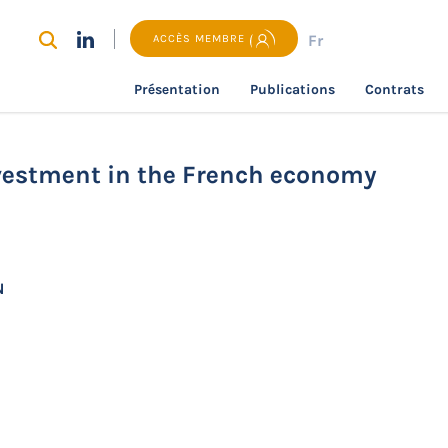
Fr
ACCÈS MEMBRE
Présentation
Publications
Contrats
recherche
The weight of residential investment in the Fre
nvestment in the French economy
N