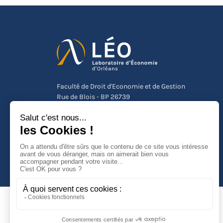
Faculté de Droit d'Economie et de Gestion
Rue de Blois - BP 26739
45067 ORLEANS Cedex 2
Tél :
(33) (0)2 38 41 70 37
NOUS CONTACTER