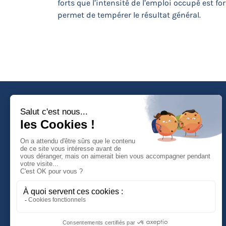
forts que l’intensité de l’emploi occupé est fo
permet de tempérer le résultat général.
Faculté de Droit d'Economie et de Gestion
Rue de Blois - BP 26739
45067 ORLEANS Cedex 2
Tél :
(33) (0)2 38 41 70 37