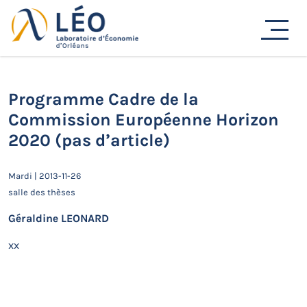
Passer
au
Actualités
contenu
Accueil
Actualités
Séminaires de recherche
Programme Cadre de la Commission Européenne Horizon
2020 (pas d’article)
Programme Cadre de la
Commission Européenne Horizon
2020 (pas d’article)
Mardi | 2013-11-26
salle des thèses
Géraldine LEONARD
xx