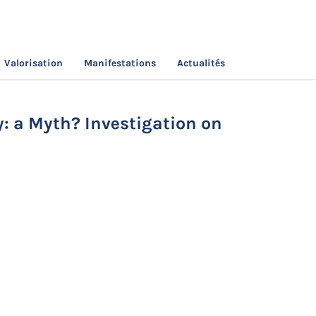
Valorisation
Manifestations
Actualités
inancial Stability: a Myth? Investigation on a
y: a Myth? Investigation on