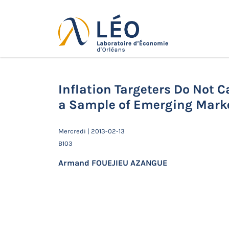
Passer
au
contenu
Actualités
Accueil
Actualités
Séminaires de 
Sample of Emerging Market Economies
Inflation Targeters Do Not C
a Sample of Emerging Mark
Mercredi | 2013-02-13
B103
Armand FOUEJIEU AZANGUE