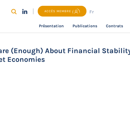
Fr
ACCÈS MEMBRE
Présentation
Publications
Contrats
recherche
Inflation Targeters Do Not Care (Enough) About F
are (Enough) About Financial Stabilit
et Economies