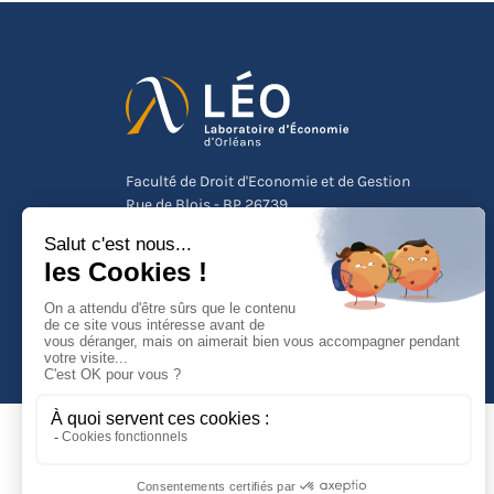
Faculté de Droit d'Economie et de Gestion
Rue de Blois - BP 26739
45067 ORLEANS Cedex 2
Tél :
(33) (0)2 38 41 70 37
NOUS CONTACTER