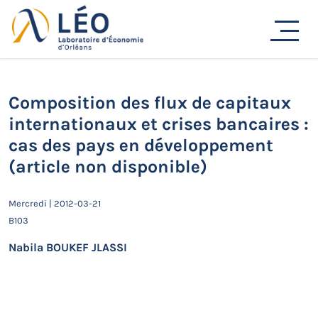
Passer
Actualités
au
contenu
Accueil
Actualités
Séminaires de recherche
Composition des flux de capitaux internationaux et
crises bancaires : cas des pays en développement (article
non disponible)
Composition des flux de capitaux
internationaux et crises bancaires :
cas des pays en développement
(article non disponible)
Mercredi | 2012-03-21
B103
Nabila BOUKEF JLASSI