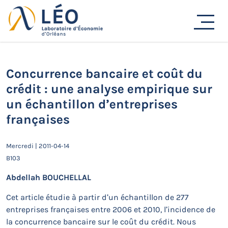
Passer
au
Actualités
contenu
Accueil
Actualités
Séminaires de recherche
Concurrence bancaire et coût du crédit : une analyse
empirique sur un échantillon d’entreprises françaises
Concurrence bancaire et coût du
crédit : une analyse empirique sur
un échantillon d’entreprises
françaises
Mercredi | 2011-04-14
B103
Abdellah BOUCHELLAL
Cet article étudie à partir d’un échantillon de 277
entreprises françaises entre 2006 et 2010, l’incidence de
la concurrence bancaire sur le coût du crédit. Nous