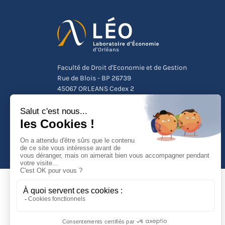
Faculté de Droit d'Economie et de Gestion
Rue de Blois - BP 26739
45067 ORLEANS Cedex 2
Tél :
(33) (0)2 38 41 70 37
NOUS CONTACTER