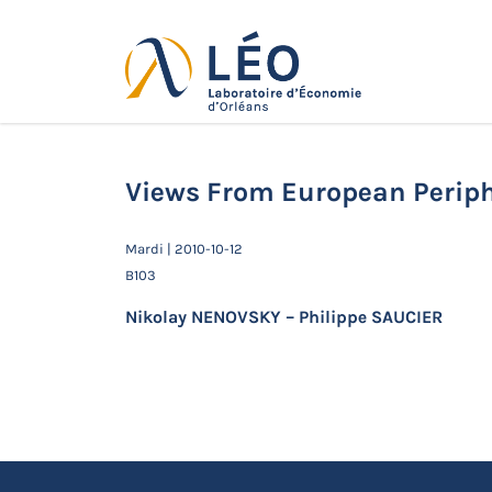
Passer
au
contenu
Actualités
Accueil
Actualités
Séminaires de 
Views From European Periph
Mardi | 2010-10-12
B103
Nikolay NENOVSKY – Philippe SAUCIER