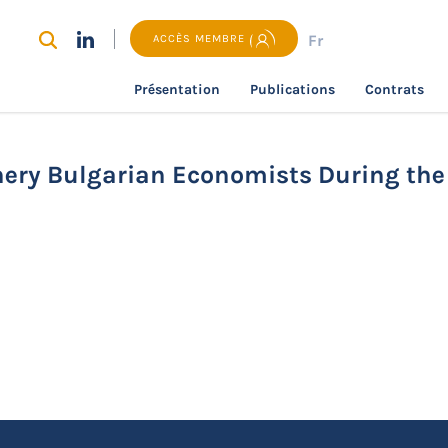
Fr
ACCÈS MEMBRE
Présentation
Publications
Contrats
recherche
Views From European Periphery Bulgarian Econo
ery Bulgarian Economists During the