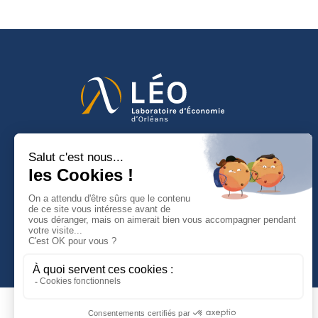
Faculté de Droit d'Economie et de Gestion
Rue de Blois - BP 26739
45067 ORLEANS Cedex 2
Tél :
(33) (0)2 38 41 70 37
NOUS CONTACTER