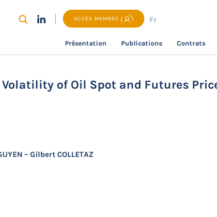
Fr
ACCÈS MEMBRE
Présentation
Publications
Contrats
recherche
Forecasting the Conditional Volatility of Oil Sp
Volatility of Oil Spot and Futures Pri
GUYEN – Gilbert COLLETAZ