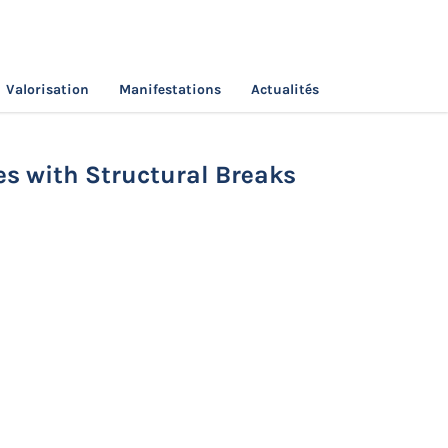
Valorisation
Manifestations
Actualités
ot and Futures Prices with Structural Breaks
ces with Structural Breaks