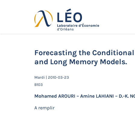
Passer
au
contenu
Actualités
Accueil
Actualités
Séminaires de 
and Long Memory Models.
Forecasting the Conditional 
and Long Memory Models.
Mardi | 2010-03-23
B103
Mohamed AROURI – Amine LAHIANI – D.-K. N
A remplir