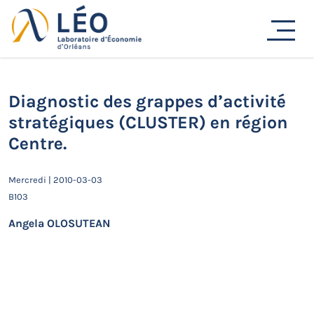
Passer
au
Actualités
contenu
Accueil
Actualités
Séminaires de recherche
Diagnostic des grappes d’activité stratégiques
(CLUSTER) en région Centre.
Diagnostic des grappes d’activité
stratégiques (CLUSTER) en région
Centre.
Mercredi | 2010-03-03
B103
Angela OLOSUTEAN