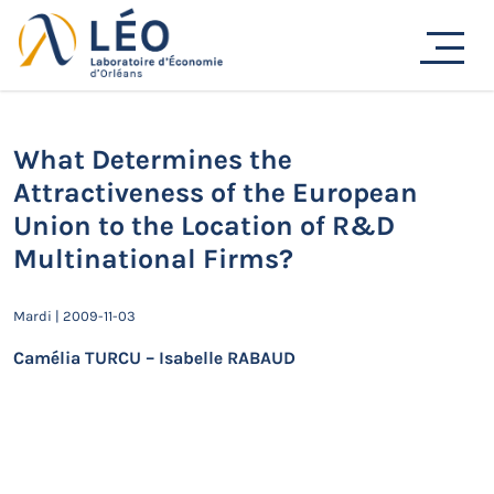
Passer
au
Actualités
contenu
Accueil
Actualités
Séminaires de recherche
What Determines the Attractiveness of the European
Union to the Location of R&D Multinational Firms?
What Determines the
Attractiveness of the European
Union to the Location of R&D
Multinational Firms?
Mardi | 2009-11-03
Camélia TURCU – Isabelle RABAUD