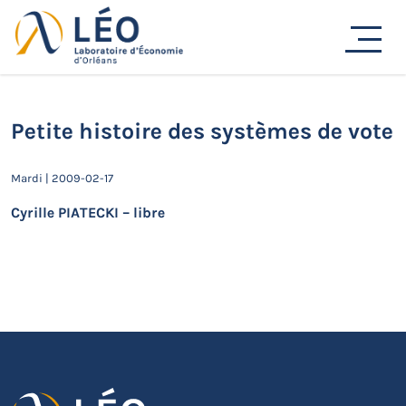
Passer
au
Actualités
contenu
Accueil
Actualités
Séminaires de recherche
Petite histoire des systèmes de vote
Petite histoire des systèmes de vote
Mardi | 2009-02-17
Cyrille PIATECKI – libre